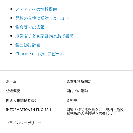
メディアへの情報提供
児相の立地に反対しましょう!
集会等での広報
厚労省子ども家庭局長あて書簡
集団訴訟計画
Change.orgでのアピール
ホーム
児童相談所問題
組織概要
国内での活動
国連人権関係委員会
資料室
INFORMATION IN ENGLISH
国連人権関係委員会に、児相・施設・
裁判所の人権侵害を告発しよう！
プライバシーポリシー