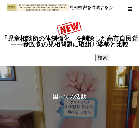
児相被害を撲滅する会
「児童相談所の体制強化」を削除した高市自民党
――参政党の児相問題に取組む姿勢と比較
国内での活動