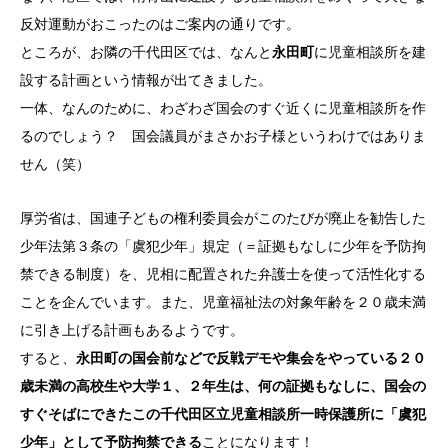
反対運動がおこったのはご案内の通りです。
ところが、お隣の千代田区では、なんと
永田町
に児童相談所を建
設する計画という情報が出てきました。
一体、なんのために、わざわざ国会のすぐ近くに児童相談所を作
るのでしょう？ 国会議員がまさかお子様というわけではありま
せん（笑）
厚労省は、国連子どもの権利委員会がこのたびが廃止を勧告した
少年法第３条の「虞犯少年」規定（＝証拠もなしに少年を予防拘
禁できる制度）を、児相に配置された弁護士を使って活性化する
ことを企んでいます。また、児童福祉法の対象年齢を２０歳未満
に引き上げる計画もあるようです。
すると、
永田町の国会前などで反戦デモや集会をやっている２０
歳未満の高校生や大学１、２年生は、何の証拠もなしに、国会の
すぐそばにできたこの千代田区立児童相談所一時保護所に「虞犯
少年」として予防拘禁できる
ことになります！