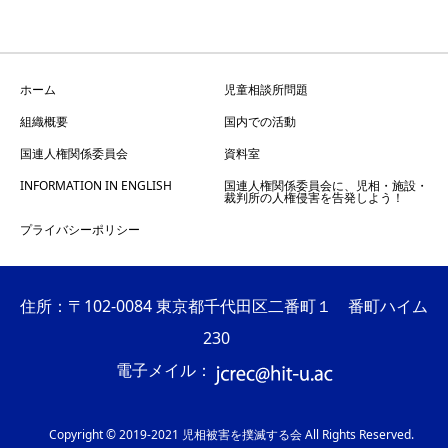
ホーム
児童相談所問題
組織概要
国内での活動
国連人権関係委員会
資料室
INFORMATION IN ENGLISH
国連人権関係委員会に、児相・施設・
裁判所の人権侵害を告発しよう！
プライバシーポリシー
住所：〒102-0084 東京都千代田区二番町１ 番町ハイム
230
電子メイル：
Copyright © 2019-2021 児相被害を撲滅する会 All Rights Reserved.