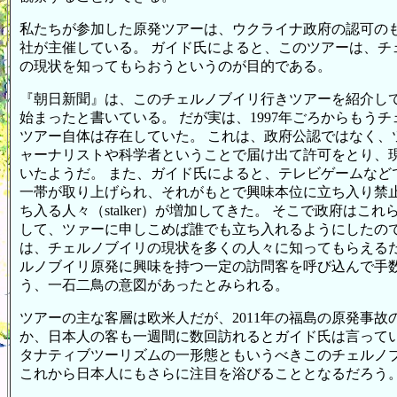
私たちが参加した原発ツアーは、ウクライナ政府の認可の
社が主催している。 ガイド氏によると、このツアーは、チ
の現状を知ってもらおうというのが目的である。
『朝日新聞』は、このチェルノブイリ行きツアーを紹介して、
始まったと書いている。 だが実は、1997年ごろからもう
ツアー自体は存在していた。 これは、政府公認ではなく、
ャーナリストや科学者ということで届け出て許可をとり、
いたようだ。 また、ガイド氏によると、テレビゲームなど
一帯が取り上げられ、それがもとで興味本位に立ち入り禁
ち入る人々（stalker）が増加してきた。 そこで政府はこ
して、ツァーに申しこめば誰でも立ち入れるようにしたので
は、チェルノブイリの現状を多くの人々に知ってもらえる
ルノブイリ原発に興味を持つ一定の訪問客を呼び込んで手
う、一石二鳥の意図があったとみられる。
ツアーの主な客層は欧米人だが、2011年の福島の原発事故
か、日本人の客も一週間に数回訪れるとガイド氏は言ってい
タナティブツーリズムの一形態ともいうべきこのチェルノ
これから日本人にもさらに注目を浴びることとなるだろう