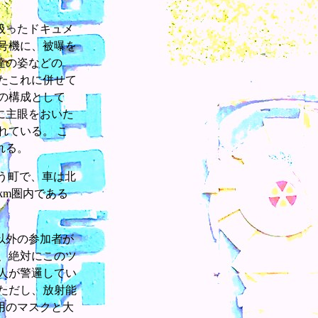
扱ったドキュメ
号機に、被曝を
達の姿などの
たこれに併せて
の構成として
に主眼をおいた
れている。 こ
れる。
という町で、車は北
km圏内である
以外の参加者が
、絶対にこのツ
人が警邏してい
ただし、放射能
用のマスクと大