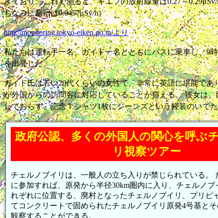
きており、これで測ると、キエフの放射線量は0.27～0.29μSv
ちなみに新宿は0.0457μSv/h）
http://monitoring.tokyo-eiken.go.jp/より
私たちは運転手一名、ガイド一名とともにバスに乗車し、9
を出発した。
ガイド氏は若い20代くらいの女性で、非常に英語に堪能であ
が外国からの訪問客に対応していることが窺える。 彼女は、
しておらず、記念Ｔシャツ1枚にジーンズという軽装のいで
政府公認、多くの外国人の関心を呼ぶ
リ視察ツアー
チェルノブイリは、一般人の立ち入りが禁じられている。 
に参加すれば、原発から半径30km圏内に入り、チェルノ
れぞれに位置する、廃村となったチェルノブイリ、プリピ
てコンクリートで固められたチェルノブイリ原発4号基とそ
観察することができる。