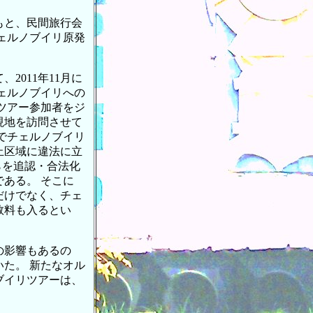
もと、民間旅行会
ェルノブイリ原発
2011年11月に
チェルノブイリへの
ツアー参加者をジ
現地を訪問させて
でチェルノブイリ
止区域に違法に立
れらを追認・合法化
ある。 そこに
だけでなく、チェ
数料も入るとい
の影響もあるの
た。 新たなオル
ブイリツアーは、
。