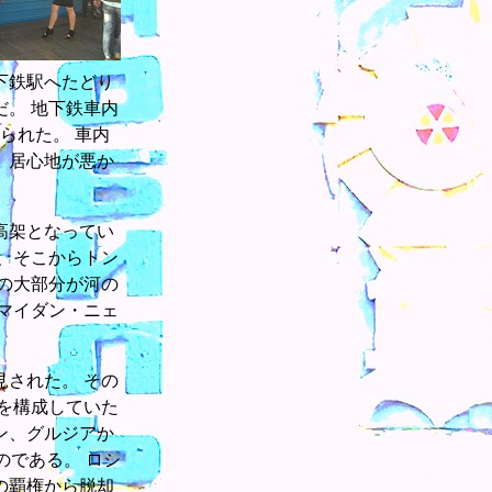
下鉄駅へたどり
。 地下鉄車内
られた。 車内
、居心地が悪か
高架となってい
、そこからトン
の大部分が河の
駅マイダン・ニェ
された。 その
連を構成していた
ン、グルジアか
のである。 ロシ
の覇権から脱却