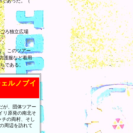
/hであった。（
時ごろ独立広場
り、このツアー
防護服など着用
たちである。
チェルノブイ
だが、団体ツアー
ブイリ原発の南北そ
ャチの両村、そし
の周辺を訪れて