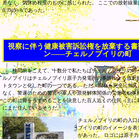
差なく、気休め程度のものに感じられた。 ここでの放射線量は0
0.33μSv/hであった。
視察に伴う健康被害訴訟権を放棄する書
ン――チェルノブイリの町
検問所をこえて、十数分で私たちはチェルノブイリの町へ
ルノブイリはチェルノブイリ原子力発電所の事故による放射
トタウンと化した町の一つである。 ただ、現在も完全に無人
なく、警邏のための警官や軍人や原発解体関係の労働者や事
この町に骨をうずめることを決意した百人近くの住民（主に
にまだ住んでいるそうだ。
チェルノブイリの町の入口
ブイリの町のイメージを表
があった。 ロゴには原子