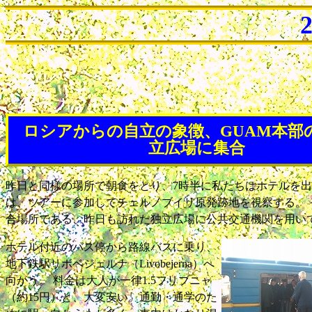
ロシアからの自立の象徴、GUAM本部
立広場に集合
昨日と同様の場所で朝食をとり、7時半に私たちはホテルを出
は、ツアーに参加してチェルノブイリ原発跡地を視察する。 
合場所である、昨日も訪れた独立広場に公共交通機関を用い
ホテル付近のバス停から路線バスに乗り、
地下鉄駅リボベジェルナ（Livobejerna）へ
向かう。 料金は大人が一律1.5フリブニャ
（約15円）と、大変安い。通勤・通学のた