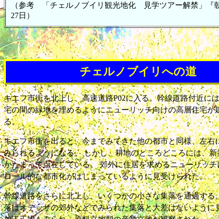
（参考 「チェルノブイリ観光地化 見学ツアー解禁」『朝
27日）
チェルノブイリへの道
キエフ市街を北上し、高速道路P02に入る。幹線道路付近に
宅の間の緑地を埋めるようにニューリッチ向けの高層住宅が
る。
キエフ市街を出ると、今までみてきた他の都市と同様、左右
みられるようになる。 しかし、耕地のところどころには、新
かたまって点在している。 郊外に住居を求めるニューリッチ
ロール的な都市化がはじまっているように見受けられた。
幹線道路をさらに北上し、いくつかの小さな集落を通過する。
落はオデッサの郊外などでみられた集落と大差はないように見