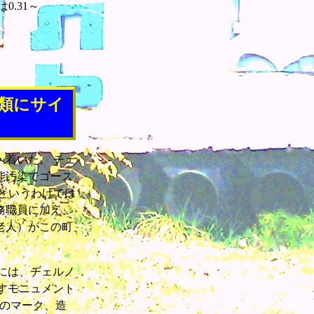
.31～
類にサイ
着いた。 チェ
能汚染でゴース
というわけでは
務職員に加え、
老人）がこの町
には、チェルノ
すモニュメント
力のマーク、造