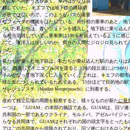
めに駅へ向かう人が多く、車内はかなり混
雑していた。 キエフでは地下鉄の路線網
が密ではないので、このようなバスが重要
なフィーダの機能をはたしている。10分程の乗車のあと、地
ついた私たちは、青いジュトンを購入し、地下鉄に乗り込んだ
も相当混雑していて、乗車率は100％を超えているように感じ
にて、東洋人は珍しいのか、周りの人間にジロジロ見られて
った。
私たちが乗った地下鉄は、私たちが乗り込んだ駅のあたりは
る。 西進してドニエプル河を渡ると、川の段丘崖にぶつかり
ネルとなって地下深くに入っていく。 これは、キエフの都市
段丘面につくられているためである。 15分ほどで目的地の
ザレジュノスチ（Maidan Nezarejnoschi）に到着する。
改めて独立広場の周囲を観察すると、様々なものが新たに発見
一つは、「GUAM」の本部の施設である。GUAMは、旧ソ
共和国の一部であるウクライナ、モルドバ、アゼルバイジャ
らなる共同体で、GUAMはそれぞれの国の頭文字をとったも
アはこの共同体から排除されており、旧ソ連におけるロシア