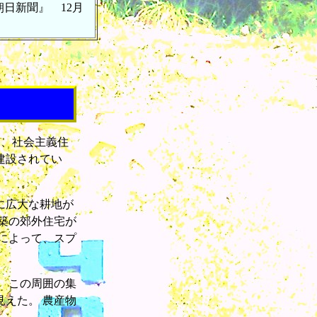
日新聞』 12月
は、社会主義住
建設されてい
に広大な耕地が
築の郊外住宅が
によって、スプ
 この周囲の集
えた。 農産物