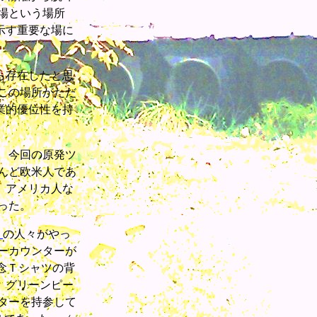
場という場所
示す重要な場に
ら存在したと思
この場所がただ
業的優位性を持
 今回の原発ツ
とんど欧米人であ
、アメリカ人な
った。
」
の人々がやっ
ガーカウンターが
念Ｔシャツの背
、グリーンピー
ターを持参して