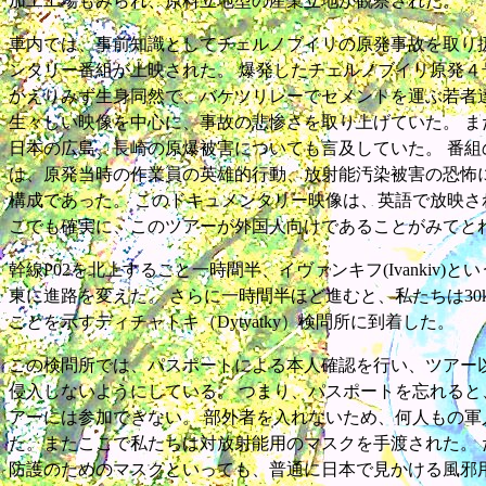
加工工場もみられ、原料立地型の産業立地が観察された。
車内では、事前知識としてチェルノブイリの原発事故を取り
ンタリー番組が上映された。 爆発したチェルノブイリ原発４
かえりみず生身同然で、バケツリレーでセメントを運ぶ若者
生々しい映像を中心に、事故の悲惨さを取り上げていた。 ま
日本の広島、長崎の原爆被害についても言及していた。 番組
は、原発当時の作業員の英雄的行動、放射能汚染被害の恐怖
構成であった。 このドキュメンタリー映像は、英語で放映さ
こでも確実に、このツアーが外国人向けであることがみてと
幹線P02を北上すること一時間半、イヴァンキフ(Ivankiv)
東に進路を変えた。 さらに一時間半ほど進むと、私たちは30
ことを示すディチャトキ（Dytyatky）検問所に到着した。
この検問所では、パスポートによる本人確認を行い、ツアー
侵入しないようにしている。 つまり、パスポートを忘れると
アーには参加できない。 部外者を入れないため、何人もの軍
た。またここで私たちは対放射能用のマスクを手渡された。 
防護のためのマスクといっても、普通に日本で見かける風邪