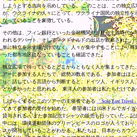
しようとする志向を示めしている。 このことは、この独立広
が、ウクライナの人々にとって、ウクライナ国民の独立性を
なっていることを象徴している。
その他は、フィン銀行といった金融機関や、社会主義時代か
われるデパート、そしてマクドナルドの出店が観察された。 
単に独立を示す場だけでなく、人々が集中することにより商
った都市地区になっていることも確認できた。
独立広場で待っているとどこからともなく人が集まってきた。
アーに参加する人たちで、総勢20数名である。 参加者はほ
り、話している言語から判断すると、ドイツ人、イギリス人
どが多かったと思われる。 東洋人の参加者は私たちだけであ
しばらくするとこのツアーの主催者である
「Solo East Travel
てきて参加者の受付を始めた。 希望者には10米ドルでガイ
貸与される。 また参加記念Tシャツの販売も行っていた。 記
中には、環境運動団体のグリーンピースのロゴが入っており
スが関与していることがわかる。 私たちは、日本からカウン