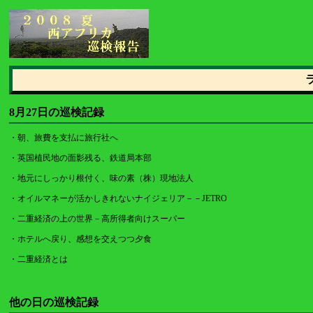
8月27日の巡検記録
・
朝、旅費を支払に旅行社へ
・
英国植民地の面影残る、鉄道局本部
・
地元にしっかり根付く、味の素（株）現地法人
・
オイルマネーが活かしきれないナイジェリア－－JETRO
・
二重経済の上の世界－高所得者向けスーパー
・
ホテルへ戻り、感想を交えつつ夕食
・
二重経済とは
他の日の巡検記録