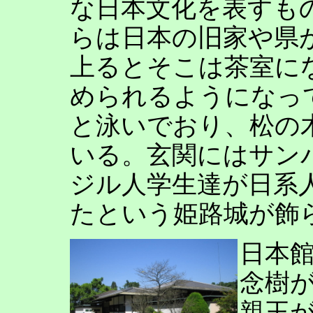
な日本文化を表すも
らは日本の旧家や県
上るとそこは茶室に
められるようになっ
と泳いでおり、松の
いる。玄関にはサン
ジル人学生達が日系
たという姫路城が飾
日本
念樹
親王が