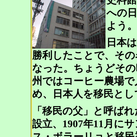
史料
への
よう
日本
勝利したことで、その
なった。ちょうどその
州ではコーヒー農場で
め、日本人を移民とし
「移民の父」と呼ばれ
設立、1907年11月
ス・ボラーリョと移民導