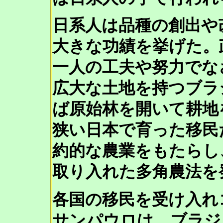
日系人は品種の創出や
大きな功績を挙げた。
一人の工夫や努力でな
広大な土地を持つブラ
ば原始林を開いて耕地
狭い日本で育った移民
約的な農業をもたらし
取り入れた多角農法を
各国の移民を受け入れ
サンパウロは、ブラジ