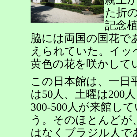
た折の
記念
脇には両国の国花で
えられていた。イッ
黄色の花を咲かして
この日本館は、一日
は50人、土曜は200
300-500人が来館し
う。そのほとんどが
はなくブラジル人で