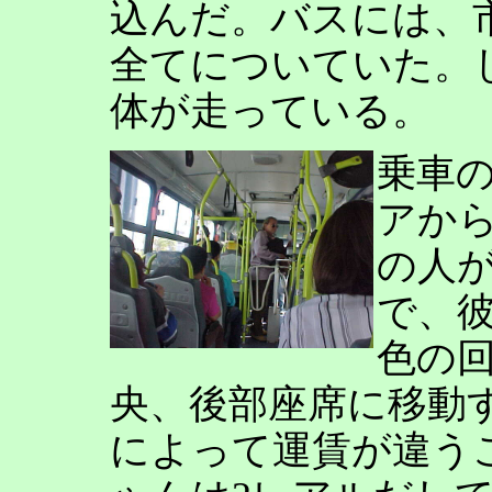
込んだ。バスには、
全てについていた。
体が走っている。
乗車
アか
の人
で、
色の
央、後部座席に移動
によって運賃が違う