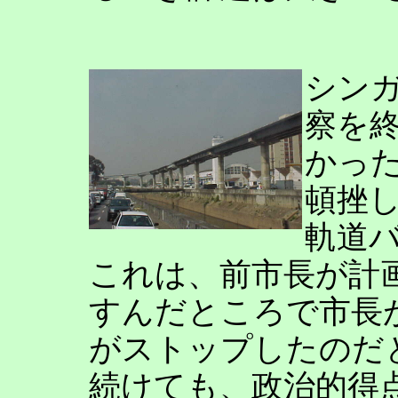
シン
察を
かっ
頓挫
軌道
これは、前市長が計
すんだところで市長
がストップしたのだ
続けても、政治的得