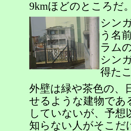
9kmほどのところだ
シン
う名
ラム
シン
得た
外壁は緑や茶色の、
せるような建物であ
していないが、予想
知らない人がそこだ