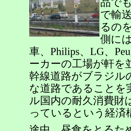
品で
で輸
るの
側には
車、Philips、LG、P
ーカーの工場が軒を
幹線道路がブラジル
な道路であることを
ル国内の耐久消費財
っているという経済
途中、昼食をとるた