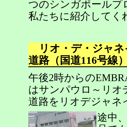
つのシンガポールプ
私たちに紹介してく
リオ・デ・ジャネ
道路（国道116号線
午後2時からのEMB
はサンパウロ～リオ
道路をリオデジャネ
途中